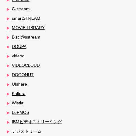
C-stream
smartSTREAM
MOVIE LIBRARY
Bizcl@sstream
DOUPA
videog
VIDEOCLOUD
DOOONUT
UIshare
Kaltura
Wistia
LePMOS
IBMビデオストリーミング
デジストリーム